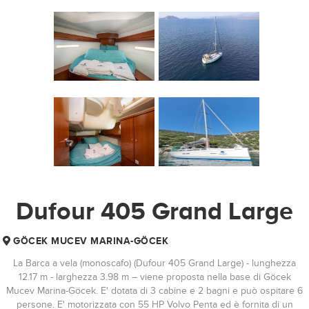
Dufour 405 Grand Large
GÖCEK MUCEV MARINA-GÖCEK
La Barca a vela (monoscafo) (Dufour 405 Grand Large) - lunghezza
12.17 m - larghezza 3.98 m – viene proposta nella base di Göcek
Mucev Marina-Göcek. E' dotata di 3 cabine e 2 bagni e può ospitare 6
persone. E' motorizzata con 55 HP Volvo Penta ed è fornita di un