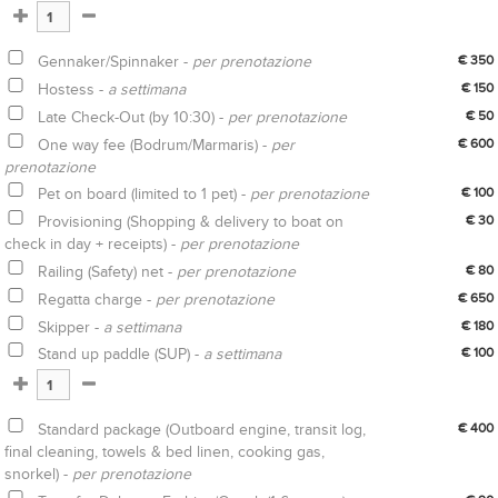
Gennaker/Spinnaker -
per prenotazione
€ 350
Hostess -
a settimana
€ 150
Late Check-Out (by 10:30) -
per prenotazione
€ 50
One way fee (Bodrum/Marmaris) -
per
€ 600
prenotazione
Pet on board (limited to 1 pet) -
per prenotazione
€ 100
Provisioning (Shopping & delivery to boat on
€ 30
check in day + receipts) -
per prenotazione
Railing (Safety) net -
per prenotazione
€ 80
Regatta charge -
per prenotazione
€ 650
Skipper -
a settimana
€ 180
Stand up paddle (SUP) -
a settimana
€ 100
Standard package (Outboard engine, transit log,
€ 400
final cleaning, towels & bed linen, cooking gas,
snorkel) -
per prenotazione