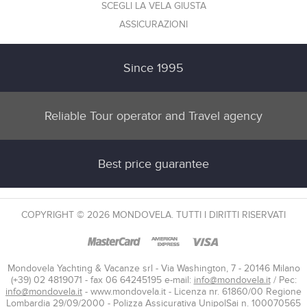
SCEGLI LA VELA GIUSTA
ASSICURAZIONI
Since 1995
Reliable Tour operator and Travel agency
Best price guarantee
COPYRIGHT © 2026 MONDOVELA. TUTTI I DIRITTI RISERVATI
Mondovela Yachting & Vacanze srl - Via Washington, 7 - 20146 Milano
(+39) 02 4819071 - fax 06 64245195 e-mail:
info@mondovela.it
/ Pec:
info@mondovela.it
- www.mondovela.it - Licenza nr. 61860/00 Regione
Lombardia 29/09/2000 - Polizza Assicurativa UnipolSai n. 100070565