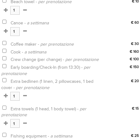
Beach towel -
per prenotazione
€ 10
Canoe -
a settimana
€ 60
Coffee maker -
per prenotazione
€ 30
Cook -
a settimana
€ 160
Crew change (per change) -
per prenotazione
€ 100
Early boarding/Check-In (from 13:30) -
per
€ 150
prenotazione
Extra bedlinen (1 linen, 2 pillowcases, 1 bed
€ 20
cover -
per prenotazione
Extra towels (1 head, 1 body towel) -
per
€ 15
prenotazione
Fishing equipment -
a settimana
€ 25