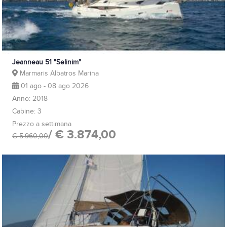
Jeanneau 51 "Selinim"
Marmaris Albatros Marina
01 ago - 08 ago 2026
Anno: 2018
Cabine: 3
Prezzo a settimana
/ € 3.874,00
€ 5.960,00