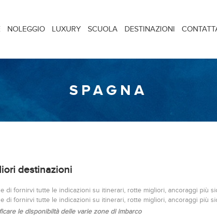
E
NOLEGGIO
LUXURY
SCUOLA
DESTINAZIONI
CONTATT
SPAGNA
iori destinazioni
 e di fornirvi tutte le indicazioni su itinerari, rotte migliori, ancoraggi più s
 e di fornirvi tutte le indicazioni su itinerari, rotte migliori, ancoraggi più s
ificare le disponibiltà delle varie zone di imbarco