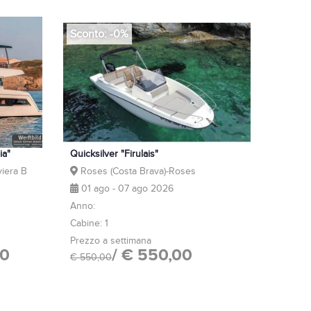
Sconto: -0%
ia"
Quicksilver "Firulais"
iera B
Roses (Costa Brava)-Roses
01 ago - 07 ago 2026
Anno:
Cabine: 1
Prezzo a settimana
00
/ € 550,00
€ 550,00