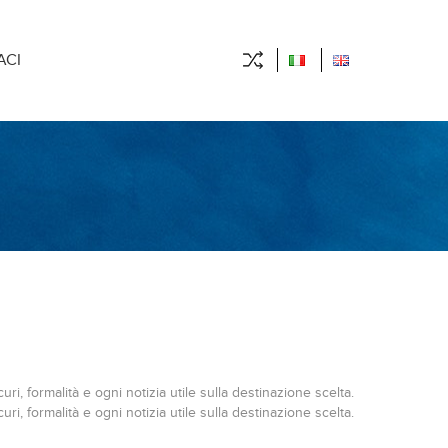
ACI
icuri, formalità e ogni notizia utile sulla destinazione scelta.
icuri, formalità e ogni notizia utile sulla destinazione scelta.