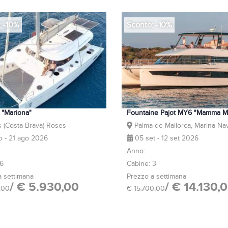
: -10%
Sconto: -10%
1 "Mariona"
Fountaine Pajot MY6 "Mamma M
 (Costa Brava)-Roses
Palma de Mallorca, Marina Nav
o - 21 ago 2026
05 set - 12 set 2026
Anno:
 6
Cabine: 3
a settimana
Prezzo a settimana
/ € 5.930,00
/ € 14.130,
,00
€ 15.700,00