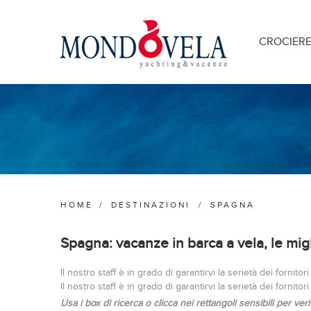
CROCIER
HOME
/
DESTINAZIONI
/
SPAGNA
Spagna: vacanze in barca a vela, le migl
Il nostro staff è in grado di garantirvi la serietà dei fornitori
Il nostro staff è in grado di garantirvi la serietà dei fornitori
Usa i box di ricerca o c
licca nei rettangoli sensibili per ver