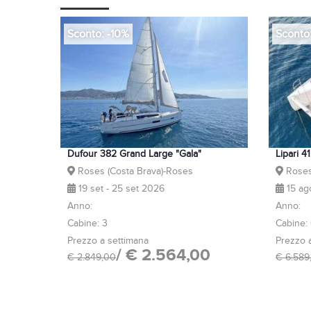
Sconto: -10%
Sconto
Dufour 382 Grand Large "Gala"
Lipari 4
Roses (Costa Brava)-Roses
Roses
19 set - 25 set 2026
15 ag
Anno:
Anno:
Cabine: 3
Cabine:
Prezzo a settimana
Prezzo 
/ € 2.564,00
€ 2.849,00
€ 6.589