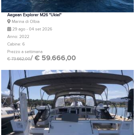
Aegean Explorer M26 "Ukiel"
Marina di Olbia
29 ago - 04 set 2026
Anno: 2022
Cabine: 6
Prezzo a settimana
/ € 59.666,00
€ 73.662,00