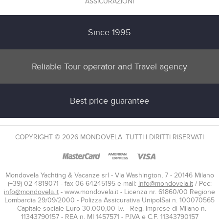
ASSICURAZIONI
Since 1995
Reliable Tour operator and Travel agency
Best price guarantee
COPYRIGHT © 2026 MONDOVELA. TUTTI I DIRITTI RISERVATI
Mondovela Yachting & Vacanze srl - Via Washington, 7 - 20146 Milano
(+39) 02 4819071 - fax 06 64245195 e-mail:
info@mondovela.it
/ Pec:
info@mondovela.it
- www.mondovela.it - Licenza nr. 61860/00 Regione
Lombardia 29/09/2000 - Polizza Assicurativa UnipolSai n. 100070565
- Capitale sociale Euro 30.000,00 i.v. - Reg. Imprese di Milano n.
11343790157 - REA n. MI 1457571 - P.IVA e C.F. 11343790157