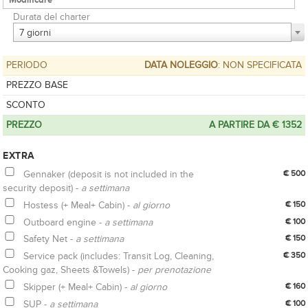
Durata del charter
7 giorni
PERIODO
DATA NOLEGGIO
: NON SPECIFICATA
PREZZO BASE
SCONTO
PREZZO
A PARTIRE DA € 1352
EXTRA
Gennaker (deposit is not included in the
€ 500
security deposit) -
a settimana
Hostess (+ Meal+ Cabin) -
al giorno
€ 150
Outboard engine -
a settimana
€ 100
Safety Net -
a settimana
€ 150
Service pack (includes: Transit Log, Cleaning,
€ 350
Cooking gaz, Sheets &Towels) -
per prenotazione
Skipper (+ Meal+ Cabin) -
al giorno
€ 160
SUP -
a settimana
€ 100